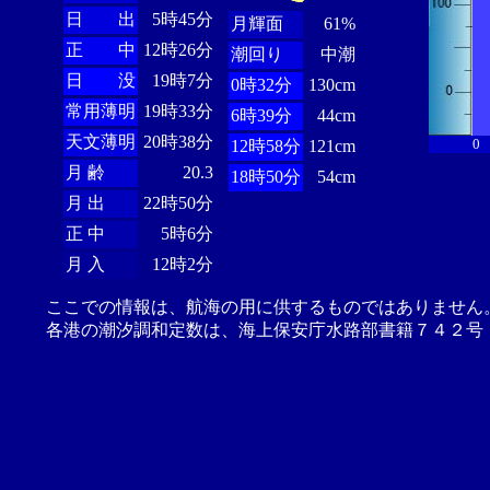
日 出
5時45分
月輝面
61%
正 中
12時26分
潮回り
中潮
日 没
19時7分
0時32分
130cm
常用薄明
19時33分
6時39分
44cm
天文薄明
20時38分
0
12時58分
121cm
月 齢
20.3
18時50分
54cm
月 出
22時50分
正 中
5時6分
月 入
12時2分
ここでの情報は、航海の用に供するものではありません
各港の潮汐調和定数は、海上保安庁水路部書籍７４２号