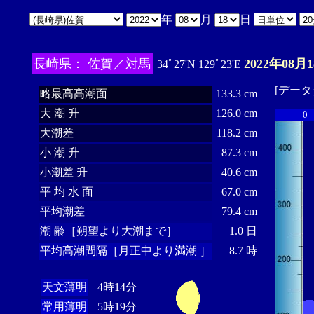
年
月
日
長崎県： 佐賀／対馬
2022年08月
34ﾟ27'N 129ﾟ23'E
[
データ
略最高高潮面
133.3 cm
大 潮 升
126.0 cm
0
大潮差
118.2 cm
小 潮 升
87.3 cm
小潮差 升
40.6 cm
平 均 水 面
67.0 cm
平均潮差
79.4 cm
潮 齢［朔望より大潮まで］
1.0 日
平均高潮間隔［月正中より満潮 ］
8.7 時
天文薄明
4時14分
常用薄明
5時19分