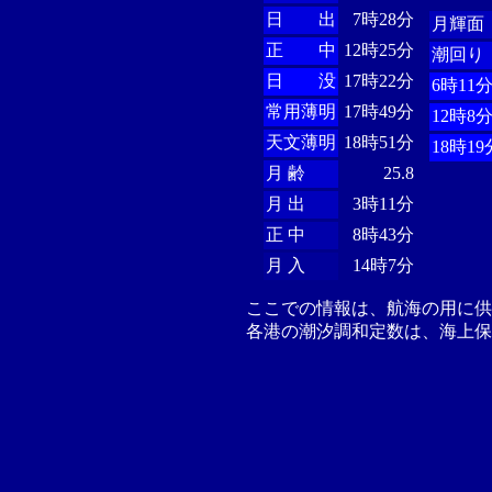
日 出
7時28分
月輝面
正 中
12時25分
潮回り
日 没
17時22分
6時11
常用薄明
17時49分
12時8
天文薄明
18時51分
18時19
月 齢
25.8
月 出
3時11分
正 中
8時43分
月 入
14時7分
ここでの情報は、航海の用に
各港の潮汐調和定数は、海上保