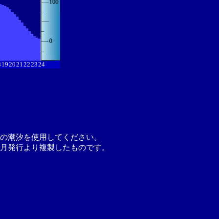
8
19
20
21
22
23
24
の潮汐を使用してください。
月発行より複製したものです。