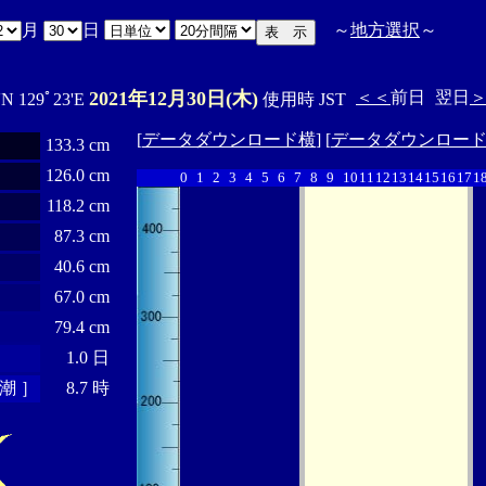
月
日
～
地方選択
～
2021年12月30日(木)
＜＜
前日
翌日
'N 129ﾟ23'E
使用時 JST
[
データダウンロード横
] [
データダウンロー
133.3 cm
126.0 cm
0
1
2
3
4
5
6
7
8
9
10
11
12
13
14
15
16
17
1
118.2 cm
87.3 cm
40.6 cm
67.0 cm
79.4 cm
1.0 日
潮 ］
8.7 時