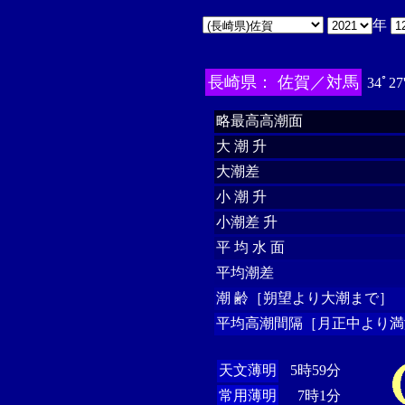
年
長崎県： 佐賀／対馬
34ﾟ27
略最高高潮面
大 潮 升
大潮差
小 潮 升
小潮差 升
平 均 水 面
平均潮差
潮 齢［朔望より大潮まで］
平均高潮間隔［月正中より満
天文薄明
5時59分
常用薄明
7時1分