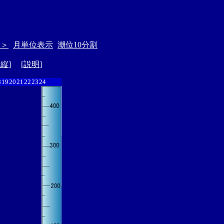
＞＞
月単位表示
潮位10分割
ド縦
] [
説明
]
8
19
20
21
22
23
24