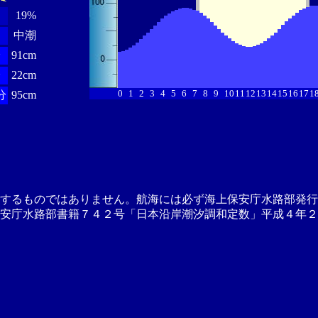
19%
中潮
分
91cm
分
22cm
0
1
2
3
4
5
6
7
8
9
10
11
12
13
14
15
16
17
1
分
95cm
供するものではありません。航海には必ず海上保安庁水路部発行
安庁水路部書籍７４２号「日本沿岸潮汐調和定数」平成４年２