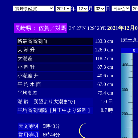
年
月
日
長崎県： 佐賀／対馬
2021年12月
34ﾟ27'N 129ﾟ23'E
[
データ
略最高高潮面
133.3 cm
大 潮 升
126.0 cm
0
大潮差
118.2 cm
小 潮 升
87.3 cm
小潮差 升
40.6 cm
平 均 水 面
67.0 cm
平均潮差
79.4 cm
潮 齢［朔望より大潮まで］
1.0 日
平均高潮間隔［月正中より満潮 ］
8.7 時
天文薄明
5時43分
常用薄明
6時44分