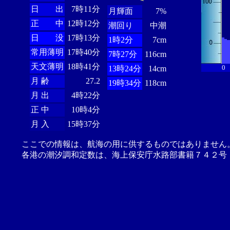
日 出
7時11分
月輝面
7%
正 中
12時12分
潮回り
中潮
日 没
17時13分
1時2分
7cm
常用薄明
17時40分
7時27分
116cm
天文薄明
18時41分
0
13時24分
14cm
月 齢
27.2
19時34分
118cm
月 出
4時22分
正 中
10時4分
月 入
15時37分
ここでの情報は、航海の用に供するものではありません
各港の潮汐調和定数は、海上保安庁水路部書籍７４２号