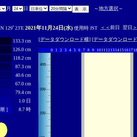
月
日
～
地方選択
～
2021年11月24日(水)
＜＜
前日
翌日
'N 129ﾟ23'E
使用時 JST
[
データダウンロード横
] [
データダウンロー
133.3 cm
126.0 cm
0
1
2
3
4
5
6
7
8
9
10
11
12
13
14
15
16
17
1
118.2 cm
87.3 cm
40.6 cm
67.0 cm
79.4 cm
1.0 日
潮 ］
8.7 時