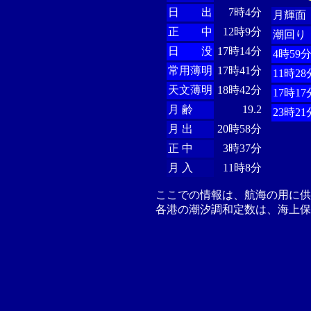
日 出
7時4分
月輝面
正 中
12時9分
潮回り
日 没
17時14分
4時59
常用薄明
17時41分
11時28
天文薄明
18時42分
17時17
月 齢
19.2
23時21
月 出
20時58分
正 中
3時37分
月 入
11時8分
ここでの情報は、航海の用に
各港の潮汐調和定数は、海上保