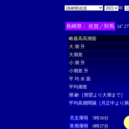
年
長崎県： 佐賀／対馬
34ﾟ27
略最高高潮面
大 潮 升
大潮差
小 潮 升
小潮差 升
平 均 水 面
平均潮差
潮 齢［朔望より大潮まで］
平均高潮間隔［月正中より満
天文薄明
5時36分
常用薄明
6時37分