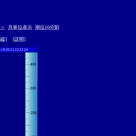
＞＞
月単位表示
潮位10分割
ド縦
] [
説明
]
8
19
20
21
22
23
24