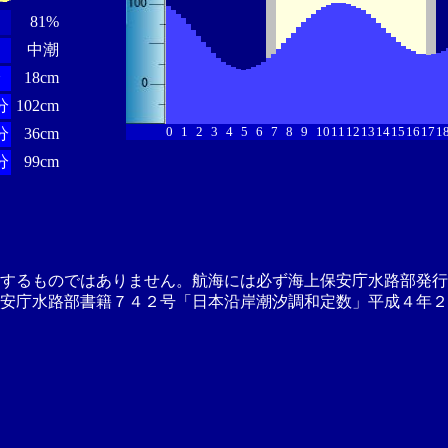
81%
中潮
分
18cm
分
102cm
0
1
2
3
4
5
6
7
8
9
10
11
12
13
14
15
16
17
1
分
36cm
分
99cm
供するものではありません。航海には必ず海上保安庁水路部発行
安庁水路部書籍７４２号「日本沿岸潮汐調和定数」平成４年２