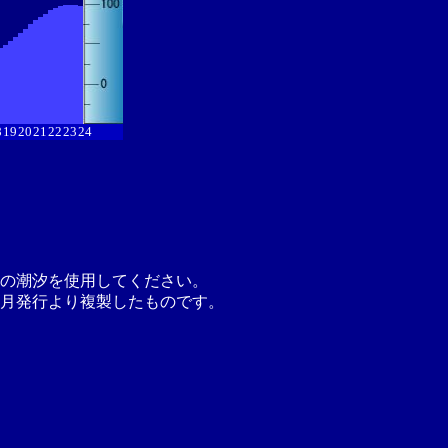
8
19
20
21
22
23
24
の潮汐を使用してください。
月発行より複製したものです。