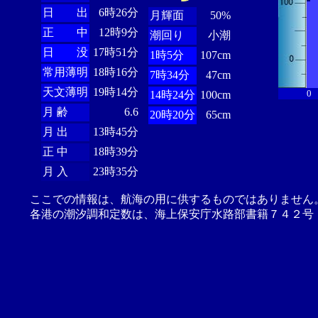
日 出
6時26分
月輝面
50%
正 中
12時9分
潮回り
小潮
日 没
17時51分
1時5分
107cm
常用薄明
18時16分
7時34分
47cm
天文薄明
19時14分
0
14時24分
100cm
月 齢
6.6
20時20分
65cm
月 出
13時45分
正 中
18時39分
月 入
23時35分
ここでの情報は、航海の用に供するものではありません
各港の潮汐調和定数は、海上保安庁水路部書籍７４２号