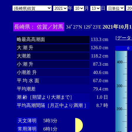
年
月
日
長崎県： 佐賀／対馬
2021年10月
34ﾟ27'N 129ﾟ23'E
[
データ
略最高高潮面
133.3 cm
大 潮 升
126.0 cm
0
大潮差
118.2 cm
小 潮 升
87.3 cm
小潮差 升
40.6 cm
平 均 水 面
67.0 cm
平均潮差
79.4 cm
潮 齢［朔望より大潮まで］
1.0 日
平均高潮間隔［月正中より満潮 ］
8.7 時
天文薄明
5時3分
常用薄明
6時1分