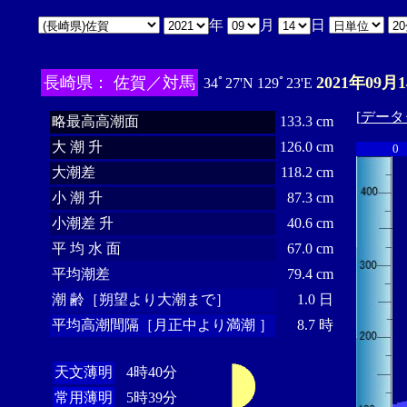
年
月
日
長崎県： 佐賀／対馬
2021年09月
34ﾟ27'N 129ﾟ23'E
[
データ
略最高高潮面
133.3 cm
大 潮 升
126.0 cm
0
大潮差
118.2 cm
小 潮 升
87.3 cm
小潮差 升
40.6 cm
平 均 水 面
67.0 cm
平均潮差
79.4 cm
潮 齢［朔望より大潮まで］
1.0 日
平均高潮間隔［月正中より満潮 ］
8.7 時
天文薄明
4時40分
常用薄明
5時39分