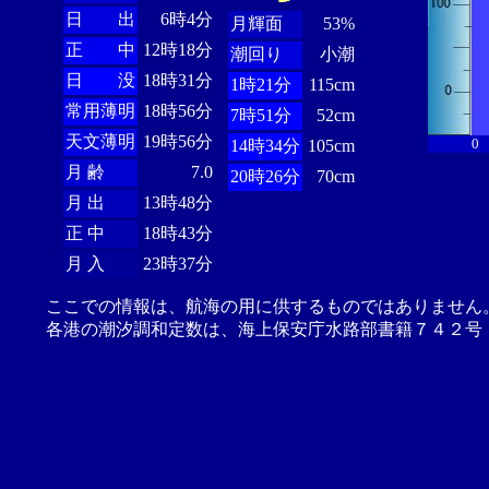
日 出
6時4分
月輝面
53%
正 中
12時18分
潮回り
小潮
日 没
18時31分
1時21分
115cm
常用薄明
18時56分
7時51分
52cm
天文薄明
19時56分
0
14時34分
105cm
月 齢
7.0
20時26分
70cm
月 出
13時48分
正 中
18時43分
月 入
23時37分
ここでの情報は、航海の用に供するものではありません
各港の潮汐調和定数は、海上保安庁水路部書籍７４２号