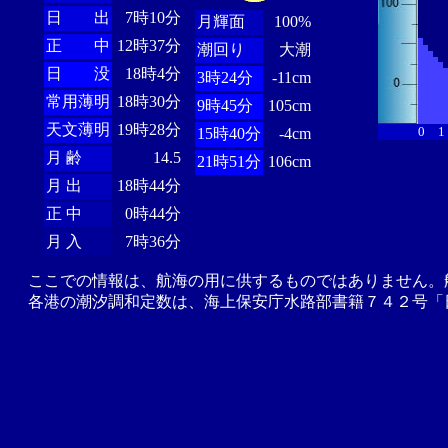
日 出
7時10分
月輝面
100%
正 中
12時37分
潮回り
大潮
日 没
18時4分
3時24分
-11cm
常用薄明
18時30分
9時45分
105cm
天文薄明
19時28分
0
1
15時40分
-4cm
月 齢
14.5
21時51分
106cm
月 出
18時44分
正 中
0時44分
月 入
7時36分
ここでの情報は、航海の用に供するものではありません。
各港の潮汐調和定数は、海上保安庁水路部書籍７４２号「