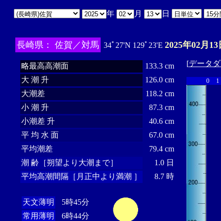
年
月
日
長崎県： 佐賀／対馬
2025年02月13
34ﾟ27'N 129ﾟ23'E
[
データダ
略最高高潮面
133.3 cm
大 潮 升
126.0 cm
0
1
大潮差
118.2 cm
小 潮 升
87.3 cm
小潮差 升
40.6 cm
平 均 水 面
67.0 cm
平均潮差
79.4 cm
潮 齢［朔望より大潮まで］
1.0 日
平均高潮間隔［月正中より満潮 ］
8.7 時
天文薄明
5時45分
常用薄明
6時44分