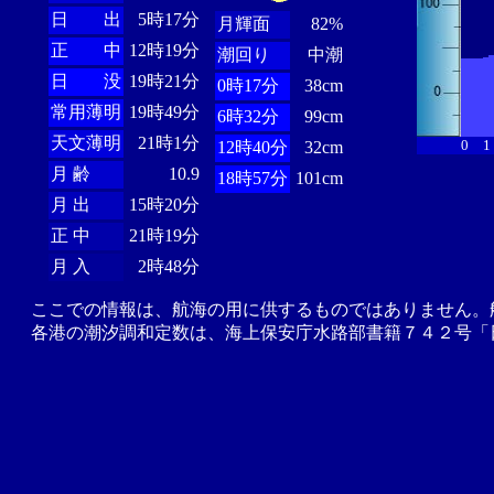
日 出
5時17分
月輝面
82%
正 中
12時19分
潮回り
中潮
日 没
19時21分
0時17分
38cm
常用薄明
19時49分
6時32分
99cm
天文薄明
21時1分
0
1
12時40分
32cm
月 齢
10.9
18時57分
101cm
月 出
15時20分
正 中
21時19分
月 入
2時48分
ここでの情報は、航海の用に供するものではありません。
各港の潮汐調和定数は、海上保安庁水路部書籍７４２号「