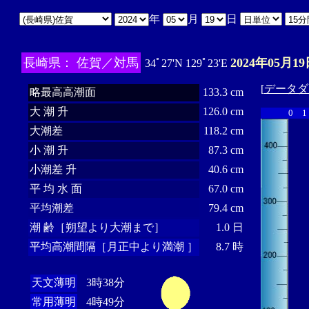
年
月
日
長崎県： 佐賀／対馬
2024年05月19
34ﾟ27'N 129ﾟ23'E
[
データダ
略最高高潮面
133.3 cm
大 潮 升
126.0 cm
0
1
大潮差
118.2 cm
小 潮 升
87.3 cm
小潮差 升
40.6 cm
平 均 水 面
67.0 cm
平均潮差
79.4 cm
潮 齢［朔望より大潮まで］
1.0 日
平均高潮間隔［月正中より満潮 ］
8.7 時
天文薄明
3時38分
常用薄明
4時49分