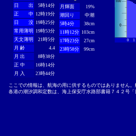
日 出
5時14分
月輝面
19%
正 中
12時19分
潮回り
中潮
日 没
19時25分
5時4分
38cm
常用薄明
19時53分
11時12分
103cm
天文薄明
21時5分
0
1
17時23分
27cm
月 齢
4.4
23時58分
99cm
月 出
8時38分
正 中
16時14分
月 入
23時44分
ここでの情報は、航海の用に供するものではありません。
各港の潮汐調和定数は、海上保安庁水路部書籍７４２号「