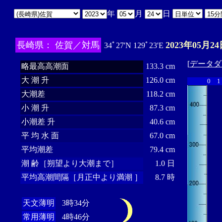
年
月
日
長崎県： 佐賀／対馬
2023年05月24
34ﾟ27'N 129ﾟ23'E
[
データダ
略最高高潮面
133.3 cm
大 潮 升
126.0 cm
0
1
大潮差
118.2 cm
小 潮 升
87.3 cm
小潮差 升
40.6 cm
平 均 水 面
67.0 cm
平均潮差
79.4 cm
潮 齢［朔望より大潮まで］
1.0 日
平均高潮間隔［月正中より満潮 ］
8.7 時
天文薄明
3時34分
常用薄明
4時46分