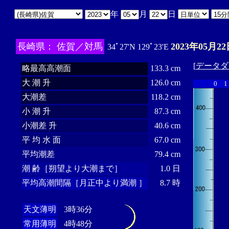
年
月
日
長崎県： 佐賀／対馬
2023年05月22
34ﾟ27'N 129ﾟ23'E
[
データダ
略最高高潮面
133.3 cm
大 潮 升
126.0 cm
0
1
大潮差
118.2 cm
小 潮 升
87.3 cm
小潮差 升
40.6 cm
平 均 水 面
67.0 cm
平均潮差
79.4 cm
潮 齢［朔望より大潮まで］
1.0 日
平均高潮間隔［月正中より満潮 ］
8.7 時
天文薄明
3時36分
常用薄明
4時48分