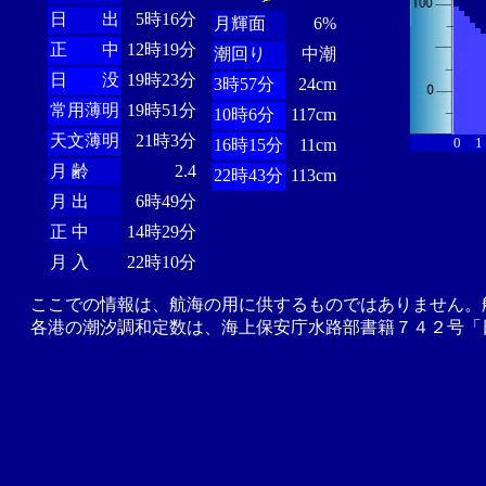
日 出
5時16分
月輝面
6%
正 中
12時19分
潮回り
中潮
日 没
19時23分
3時57分
24cm
常用薄明
19時51分
10時6分
117cm
天文薄明
21時3分
0
1
16時15分
11cm
月 齢
2.4
22時43分
113cm
月 出
6時49分
正 中
14時29分
月 入
22時10分
ここでの情報は、航海の用に供するものではありません。
各港の潮汐調和定数は、海上保安庁水路部書籍７４２号「