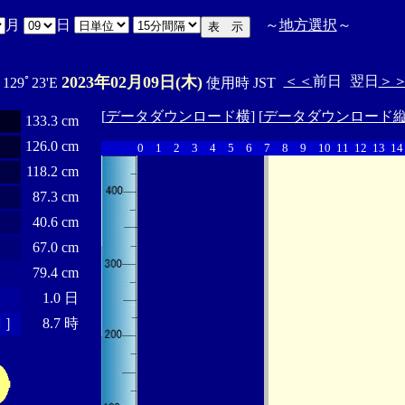
月
日
～
地方選択
～
2023年02月09日(木)
＜＜
前日
翌日
＞
 129ﾟ23'E
使用時 JST
[
データダウンロード横
] [
データダウンロード
133.3 cm
126.0 cm
0
1
2
3
4
5
6
7
8
9
10
11
12
13
14
118.2 cm
87.3 cm
40.6 cm
67.0 cm
79.4 cm
1.0 日
 ］
8.7 時