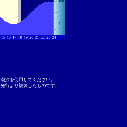
15
16
17
18
19
20
21
22
23
24
の潮汐を使用してください。
月発行より複製したものです。