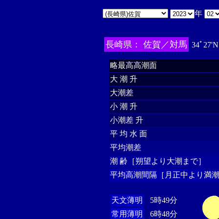
年
長崎県： 佐賀／対馬
34ﾟ27'N
略最高高潮面
大 潮 升
大潮差
小 潮 升
小潮差 升
平 均 水 面
平均潮差
潮 齢［朔望より大潮まで］
平均高潮間隔［月正中より満潮
天文薄明
5時49分
常用薄明
6時48分