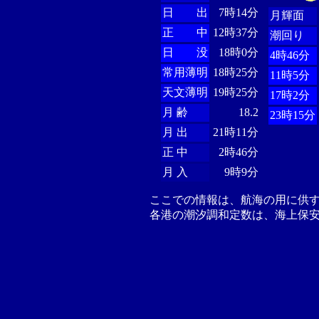
日 出
7時14分
月輝面
正 中
12時37分
潮回り
日 没
18時0分
4時46分
常用薄明
18時25分
11時5分
天文薄明
19時25分
17時2分
月 齢
18.2
23時15分
月 出
21時11分
正 中
2時46分
月 入
9時9分
ここでの情報は、航海の用に供
各港の潮汐調和定数は、海上保