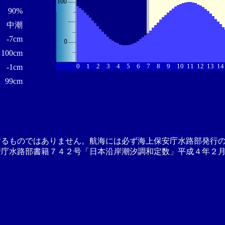
90%
中潮
-7cm
100cm
0
1
2
3
4
5
6
7
8
9
10
11
12
13
14
-1cm
99cm
するものではありません。航海には必ず海上保安庁水路部発行
安庁水路部書籍７４２号「日本沿岸潮汐調和定数」平成４年２