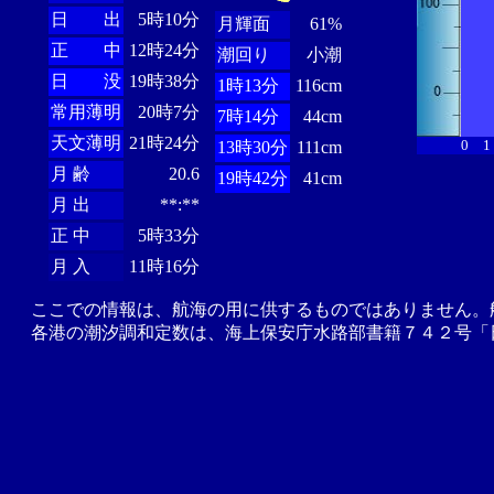
日 出
5時10分
月輝面
61%
正 中
12時24分
潮回り
小潮
日 没
19時38分
1時13分
116cm
常用薄明
20時7分
7時14分
44cm
天文薄明
21時24分
0
1
13時30分
111cm
月 齢
20.6
19時42分
41cm
月 出
**:**
正 中
5時33分
月 入
11時16分
ここでの情報は、航海の用に供するものではありません。
各港の潮汐調和定数は、海上保安庁水路部書籍７４２号「