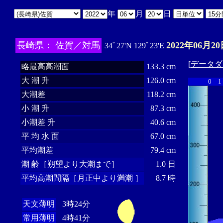
年
月
日
長崎県： 佐賀／対馬
2022年06月20
34ﾟ27'N 129ﾟ23'E
[
データダ
略最高高潮面
133.3 cm
大 潮 升
126.0 cm
0
1
大潮差
118.2 cm
小 潮 升
87.3 cm
小潮差 升
40.6 cm
平 均 水 面
67.0 cm
平均潮差
79.4 cm
潮 齢［朔望より大潮まで］
1.0 日
平均高潮間隔［月正中より満潮 ］
8.7 時
天文薄明
3時24分
常用薄明
4時41分