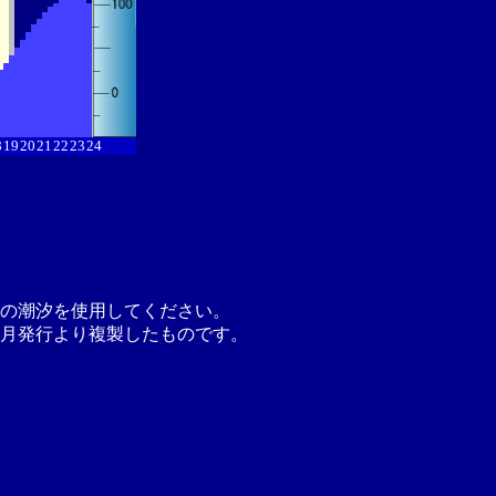
8
19
20
21
22
23
24
の潮汐を使用してください。
月発行より複製したものです。