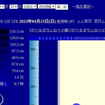
月
日
～
地方選択
～
2023年04月23日(日)
＜＜
前日
翌日
'N 129ﾟ23'E
使用時 JST
[
データダウンロード横
] [
データダウンロー
133.3 cm
126.0 cm
0
1
2
3
4
5
6
7
8
9
10
11
12
13
14
15
16
17
1
118.2 cm
87.3 cm
40.6 cm
67.0 cm
79.4 cm
1.0 日
潮 ］
8.7 時