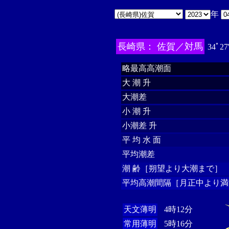
年
長崎県： 佐賀／対馬
34ﾟ27
略最高高潮面
大 潮 升
大潮差
小 潮 升
小潮差 升
平 均 水 面
平均潮差
潮 齢［朔望より大潮まで］
平均高潮間隔［月正中より満
天文薄明
4時12分
常用薄明
5時16分