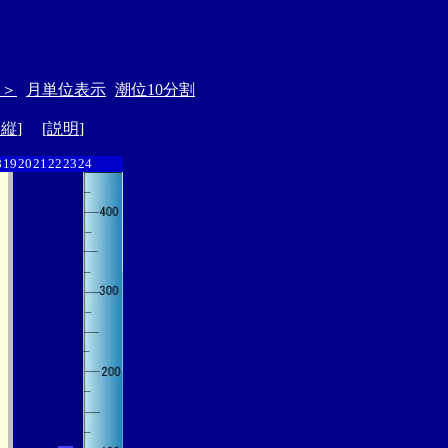
＞＞
月単位表示
潮位10分割
ド縦
] [
説明
]
8
19
20
21
22
23
24