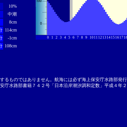
10%
中潮
分
8cm
分
114cm
0
1
2
3
4
5
6
7
8
9
10
11
12
13
14
15
16
17
1
分
-1cm
分
108cm
供するものではありません。航海には必ず海上保安庁水路部発行
安庁水路部書籍７４２号「日本沿岸潮汐調和定数」平成４年２