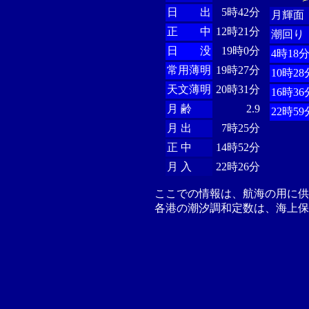
日 出
5時42分
月輝面
正 中
12時21分
潮回り
日 没
19時0分
4時18
常用薄明
19時27分
10時28
天文薄明
20時31分
16時36
月 齢
2.9
22時59
月 出
7時25分
正 中
14時52分
月 入
22時26分
ここでの情報は、航海の用に
各港の潮汐調和定数は、海上保