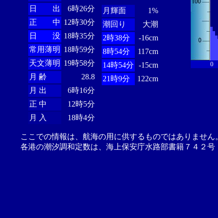
日 出
6時26分
月輝面
1%
正 中
12時30分
潮回り
大潮
日 没
18時35分
2時38分
-16cm
常用薄明
18時59分
8時54分
117cm
天文薄明
19時58分
0
14時54分
-15cm
月 齢
28.8
21時9分
122cm
月 出
6時16分
正 中
12時5分
月 入
18時4分
ここでの情報は、航海の用に供するものではありません
各港の潮汐調和定数は、海上保安庁水路部書籍７４２号