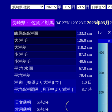
年
月
日
長崎県： 佐賀／対馬
2023年03月
34ﾟ27'N 129ﾟ23'E
[
データ
略最高高潮面
133.3 cm
大 潮 升
126.0 cm
0
大潮差
118.2 cm
小 潮 升
87.3 cm
小潮差 升
40.6 cm
平 均 水 面
67.0 cm
平均潮差
79.4 cm
潮 齢［朔望より大潮まで］
1.0 日
平均高潮間隔［月正中より満潮 ］
8.7 時
天文薄明
5時2分
常用薄明
6時1分