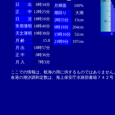
日 出
6時34分
月輝面
100%
正 中
12時25分
潮回り
大潮
日 没
18時16分
2時55分
15cm
常用薄明
18時40分
9時19分
204cm
天文薄明
19時38分
0
15時16分
52cm
月 齢
15.8
21時9分
197cm
月 出
18時57分
正 中
0時36分
月 入
7時3分
ここでの情報は、航海の用に供するものではありません
各港の潮汐調和定数は、海上保安庁水路部書籍７４２号