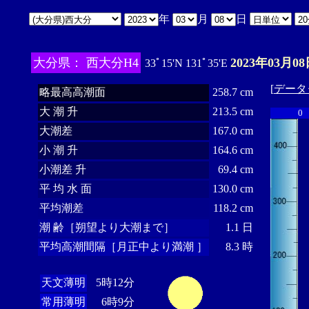
年
月
日
大分県： 西大分H4
2023年03月08
33ﾟ15'N 131ﾟ35'E
[
データ
略最高高潮面
258.7 cm
大 潮 升
213.5 cm
0
大潮差
167.0 cm
小 潮 升
164.6 cm
小潮差 升
69.4 cm
平 均 水 面
130.0 cm
平均潮差
118.2 cm
潮 齢［朔望より大潮まで］
1.1 日
平均高潮間隔［月正中より満潮 ］
8.3 時
天文薄明
5時12分
常用薄明
6時9分