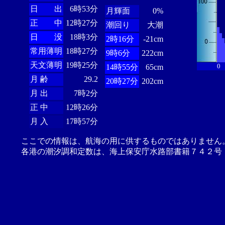
日 出
6時53分
月輝面
0%
正 中
12時27分
潮回り
大潮
日 没
18時3分
2時16分
-21cm
常用薄明
18時27分
9時6分
222cm
天文薄明
19時25分
0
14時55分
65cm
月 齢
29.2
20時27分
202cm
月 出
7時2分
正 中
12時26分
月 入
17時57分
ここでの情報は、航海の用に供するものではありません
各港の潮汐調和定数は、海上保安庁水路部書籍７４２号