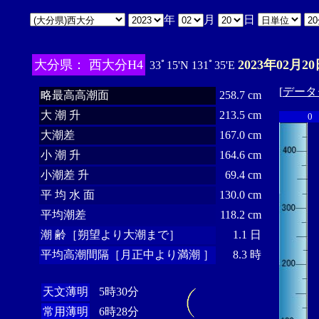
年
月
日
大分県： 西大分H4
2023年02月20
33ﾟ15'N 131ﾟ35'E
[
データ
略最高高潮面
258.7 cm
大 潮 升
213.5 cm
0
大潮差
167.0 cm
小 潮 升
164.6 cm
小潮差 升
69.4 cm
平 均 水 面
130.0 cm
平均潮差
118.2 cm
潮 齢［朔望より大潮まで］
1.1 日
平均高潮間隔［月正中より満潮 ］
8.3 時
天文薄明
5時30分
常用薄明
6時28分