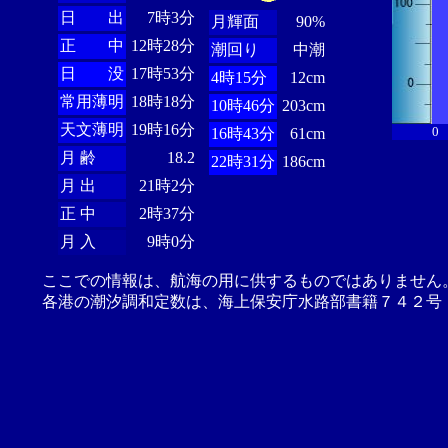
日 出
7時3分
月輝面
90%
正 中
12時28分
潮回り
中潮
日 没
17時53分
4時15分
12cm
常用薄明
18時18分
10時46分
203cm
天文薄明
19時16分
0
16時43分
61cm
月 齢
18.2
22時31分
186cm
月 出
21時2分
正 中
2時37分
月 入
9時0分
ここでの情報は、航海の用に供するものではありません
各港の潮汐調和定数は、海上保安庁水路部書籍７４２号