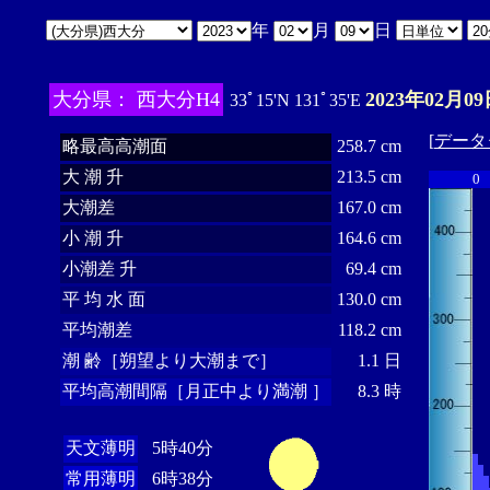
年
月
日
大分県： 西大分H4
2023年02月09
33ﾟ15'N 131ﾟ35'E
[
データ
略最高高潮面
258.7 cm
大 潮 升
213.5 cm
0
大潮差
167.0 cm
小 潮 升
164.6 cm
小潮差 升
69.4 cm
平 均 水 面
130.0 cm
平均潮差
118.2 cm
潮 齢［朔望より大潮まで］
1.1 日
平均高潮間隔［月正中より満潮 ］
8.3 時
天文薄明
5時40分
常用薄明
6時38分