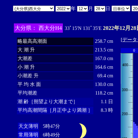
年
月
日
大分県： 西大分H4
2022年12月28
33ﾟ15'N 131ﾟ35'E
[
データ
略最高高潮面
258.7 cm
大 潮 升
213.5 cm
0
大潮差
167.0 cm
小 潮 升
164.6 cm
小潮差 升
69.4 cm
平 均 水 面
130.0 cm
平均潮差
118.2 cm
潮 齢［朔望より大潮まで］
1.1 日
平均高潮間隔［月正中より満潮 ］
8.3 時
天文薄明
5時47分
常用薄明
6時49分