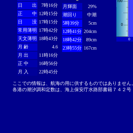
日 出
7時16分
月輝面
29%
正 中
12時15分
潮回り
中潮
日 没
17時15分
5時39分
5cm
常用薄明
17時42分
12時41分
204cm
天文薄明
18時43分
0
18時42分
89cm
月 齢
4.6
23時55分
167cm
月 出
11時16分
正 中
16時56分
月 入
22時45分
ここでの情報は、航海の用に供するものではありません
各港の潮汐調和定数は、海上保安庁水路部書籍７４２号