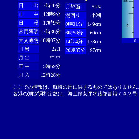
日 出
7時10分
月輝面
53%
正 中
12時9分
潮回り
小潮
日 没
17時9分
0時31分
149cm
常用薄明
17時36分
6時58分
60cm
天文薄明
18時37分
0
14時4分
178cm
月 齢
22.1
20時35分
97cm
月 出
**:**
正 中
5時59分
月 入
12時28分
ここでの情報は、航海の用に供するものではありません
各港の潮汐調和定数は、海上保安庁水路部書籍７４２号