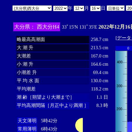
年
月
日
大分県： 西大分H4
2022年12月16
33ﾟ15'N 131ﾟ35'E
[
データ
略最高高潮面
258.7 cm
大 潮 升
213.5 cm
0
大潮差
167.0 cm
小 潮 升
164.6 cm
小潮差 升
69.4 cm
平 均 水 面
130.0 cm
平均潮差
118.2 cm
潮 齢［朔望より大潮まで］
1.1 日
平均高潮間隔［月正中より満潮 ］
8.3 時
天文薄明
5時42分
常用薄明
6時43分