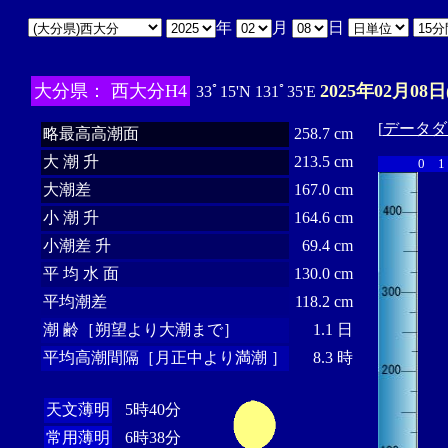
年
月
日
大分県： 西大分H4
2025年02月08日
33ﾟ15'N 131ﾟ35'E
[
データダ
略最高高潮面
258.7 cm
大 潮 升
213.5 cm
0
1
大潮差
167.0 cm
小 潮 升
164.6 cm
小潮差 升
69.4 cm
平 均 水 面
130.0 cm
平均潮差
118.2 cm
潮 齢［朔望より大潮まで］
1.1 日
平均高潮間隔［月正中より満潮 ］
8.3 時
天文薄明
5時40分
常用薄明
6時38分