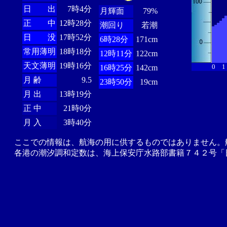
日 出
7時4分
月輝面
79%
正 中
12時28分
潮回り
若潮
日 没
17時52分
6時28分
171cm
常用薄明
18時18分
12時11分
122cm
天文薄明
19時16分
0
1
16時25分
142cm
月 齢
9.5
23時50分
19cm
月 出
13時19分
正 中
21時0分
月 入
3時40分
ここでの情報は、航海の用に供するものではありません。
各港の潮汐調和定数は、海上保安庁水路部書籍７４２号「