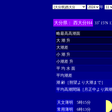
年
大分県： 西大分H4
33ﾟ15'N 1
略最高高潮面
大 潮 升
大潮差
小 潮 升
小潮差 升
平 均 水 面
平均潮差
潮 齢［朔望より大潮まで］
平均高潮間隔［月正中より満潮
天文薄明
5時15分
常用薄明
6時13分