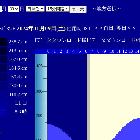
月
日
～
地方選択
～
2024年11月09日(土)
＜＜
前日
翌日
＞＞
31ﾟ35'E
使用時 JST
[
データダウンロード横
] [
データダウンロード
258.7 cm
213.5 cm
0
1
2
3
4
5
6
7
8
9
10
11
12
13
14
167.0 cm
164.6 cm
69.4 cm
130.0 cm
118.2 cm
1.1 日
 ］
8.3 時