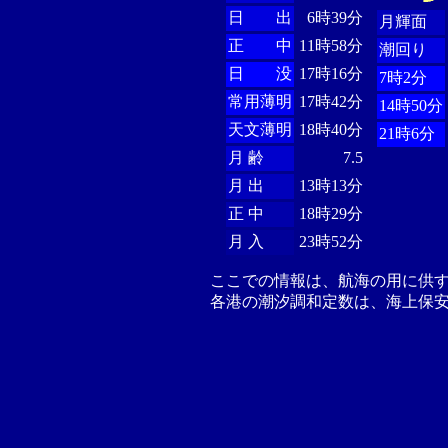
日 出
6時39分
月輝面
正 中
11時58分
潮回り
日 没
17時16分
7時2分
常用薄明
17時42分
14時50分
天文薄明
18時40分
21時6分
月 齢
7.5
月 出
13時13分
正 中
18時29分
月 入
23時52分
ここでの情報は、航海の用に供
各港の潮汐調和定数は、海上保