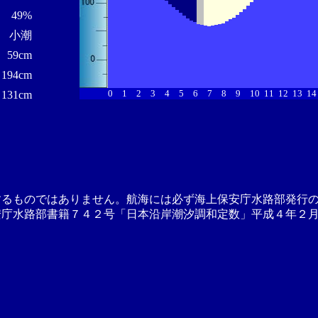
49%
小潮
59cm
194cm
0
1
2
3
4
5
6
7
8
9
10
11
12
13
14
131cm
するものではありません。航海には必ず海上保安庁水路部発行
安庁水路部書籍７４２号「日本沿岸潮汐調和定数」平成４年２