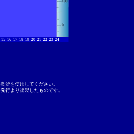
15
16
17
18
19
20
21
22
23
24
の潮汐を使用してください。
月発行より複製したものです。