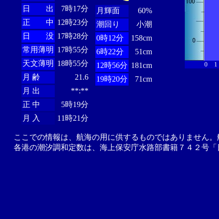
日 出
7時17分
月輝面
60%
正 中
12時23分
潮回り
小潮
日 没
17時28分
0時12分
158cm
常用薄明
17時55分
6時22分
51cm
天文薄明
18時55分
0
1
12時56分
181cm
月 齢
21.6
19時20分
71cm
月 出
**:**
正 中
5時19分
月 入
11時21分
ここでの情報は、航海の用に供するものではありません。
各港の潮汐調和定数は、海上保安庁水路部書籍７４２号「