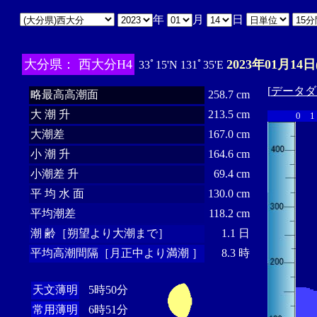
年
月
日
大分県： 西大分H4
2023年01月14日
33ﾟ15'N 131ﾟ35'E
[
データダ
略最高高潮面
258.7 cm
大 潮 升
213.5 cm
0
1
大潮差
167.0 cm
小 潮 升
164.6 cm
小潮差 升
69.4 cm
平 均 水 面
130.0 cm
平均潮差
118.2 cm
潮 齢［朔望より大潮まで］
1.1 日
平均高潮間隔［月正中より満潮 ］
8.3 時
天文薄明
5時50分
常用薄明
6時51分