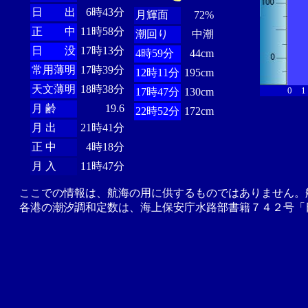
日 出
6時43分
月輝面
72%
正 中
11時58分
潮回り
中潮
日 没
17時13分
4時59分
44cm
常用薄明
17時39分
12時11分
195cm
天文薄明
18時38分
0
1
17時47分
130cm
月 齢
19.6
22時52分
172cm
月 出
21時41分
正 中
4時18分
月 入
11時47分
ここでの情報は、航海の用に供するものではありません。
各港の潮汐調和定数は、海上保安庁水路部書籍７４２号「