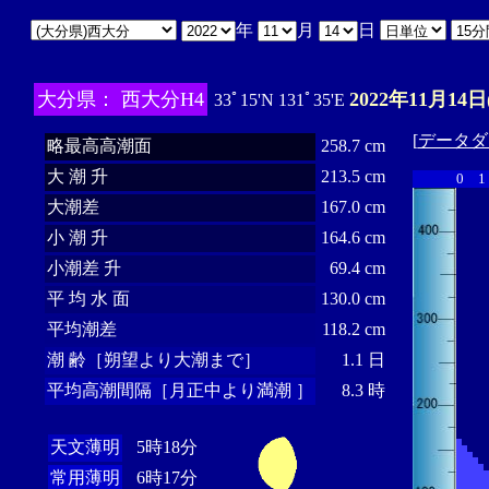
年
月
日
大分県： 西大分H4
2022年11月14日
33ﾟ15'N 131ﾟ35'E
[
データダ
略最高高潮面
258.7 cm
大 潮 升
213.5 cm
0
1
大潮差
167.0 cm
小 潮 升
164.6 cm
小潮差 升
69.4 cm
平 均 水 面
130.0 cm
平均潮差
118.2 cm
潮 齢［朔望より大潮まで］
1.1 日
平均高潮間隔［月正中より満潮 ］
8.3 時
天文薄明
5時18分
常用薄明
6時17分