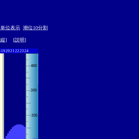
月単位表示
潮位10分割
ド縦
] [
説明
]
8
19
20
21
22
23
24