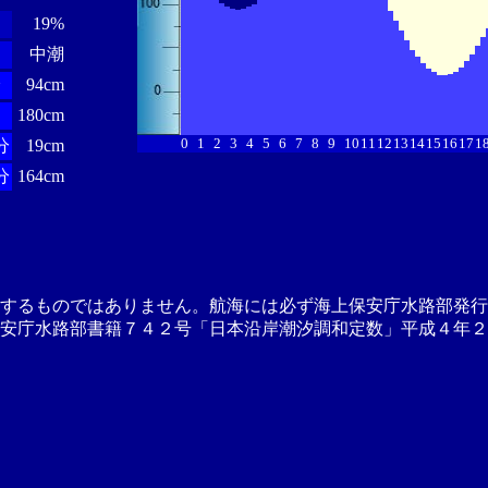
19%
中潮
分
94cm
180cm
0
1
2
3
4
5
6
7
8
9
10
11
12
13
14
15
16
17
1
分
19cm
分
164cm
供するものではありません。航海には必ず海上保安庁水路部発行
安庁水路部書籍７４２号「日本沿岸潮汐調和定数」平成４年２