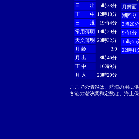
日 出
5時33分
月輝面
正 中
12時18分
潮回り
日 没
19時4分
3時20
常用薄明
19時29分
9時1分
天文薄明
20時32分
15時55
月 齢
3.9
22時41
月 出
8時46分
正 中
16時9分
月 入
23時29分
ここでの情報は、航海の用に
各港の潮汐調和定数は、海上保