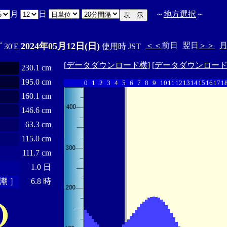
月
日
～
地方選択
～
2024年05月12日(日)
＜＜
前日
翌日
＞＞
9ﾟ30'E
使用時 JST
[
データダウンロード横
] [
データダウンロー
230.1 cm
195.0 cm
0
1
2
3
4
5
6
7
8
9
10
11
12
13
14
15
16
17
1
160.1 cm
146.6 cm
63.3 cm
115.0 cm
111.7 cm
1.0 日
潮 ］
6.8 時