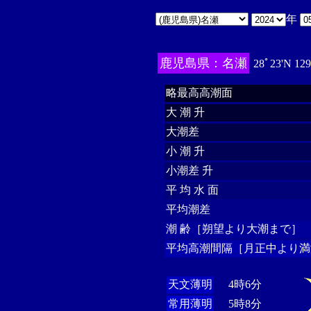
年
鹿児島県：名瀬
28ﾟ23'N 12
略最高高潮面
大 潮 升
大潮差
小 潮 升
小潮差 升
平 均 水 面
平均潮差
潮 齢［朔望より大潮まで］
平均高潮間隔［月正中より満
天文薄明
4時6分
常用薄明
5時8分