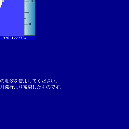
8
19
20
21
22
23
24
の潮汐を使用してください。
月発行より複製したものです。