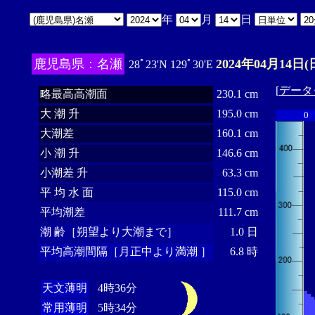
年
月
日
鹿児島県：名瀬
2024年04月14日(
28ﾟ23'N 129ﾟ30'E
[
データ
略最高高潮面
230.1 cm
大 潮 升
195.0 cm
0
大潮差
160.1 cm
小 潮 升
146.6 cm
小潮差 升
63.3 cm
平 均 水 面
115.0 cm
平均潮差
111.7 cm
潮 齢［朔望より大潮まで］
1.0 日
平均高潮間隔［月正中より満潮 ］
6.8 時
天文薄明
4時36分
常用薄明
5時34分