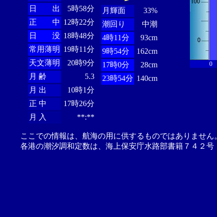
日 出
5時58分
月輝面
33%
正 中
12時22分
潮回り
中潮
日 没
18時48分
4時11分
93cm
常用薄明
19時11分
9時54分
162cm
天文薄明
20時9分
0
17時0分
28cm
月 齢
5.3
23時54分
140cm
月 出
10時1分
正 中
17時26分
月 入
**:**
ここでの情報は、航海の用に供するものではありません
各港の潮汐調和定数は、海上保安庁水路部書籍７４２号