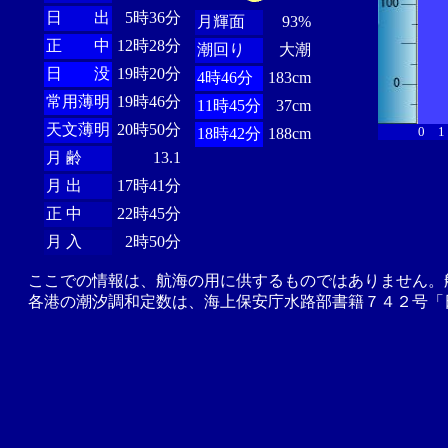
日 出
5時36分
月輝面
93%
正 中
12時28分
潮回り
大潮
日 没
19時20分
4時46分
183cm
常用薄明
19時46分
11時45分
37cm
天文薄明
20時50分
0
1
18時42分
188cm
月 齢
13.1
月 出
17時41分
正 中
22時45分
月 入
2時50分
ここでの情報は、航海の用に供するものではありません。
各港の潮汐調和定数は、海上保安庁水路部書籍７４２号「