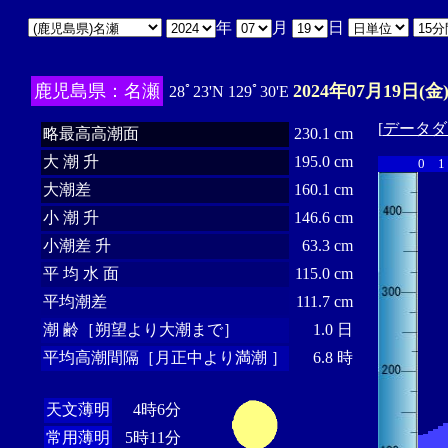
年
月
日
鹿児島県：名瀬
2024年07月19日(金
28ﾟ23'N 129ﾟ30'E
[
データダ
略最高高潮面
230.1 cm
大 潮 升
195.0 cm
0
1
大潮差
160.1 cm
小 潮 升
146.6 cm
小潮差 升
63.3 cm
平 均 水 面
115.0 cm
平均潮差
111.7 cm
潮 齢［朔望より大潮まで］
1.0 日
平均高潮間隔［月正中より満潮 ］
6.8 時
天文薄明
4時6分
常用薄明
5時11分