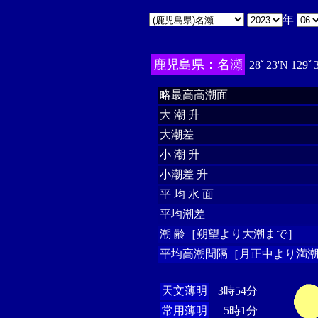
年
鹿児島県：名瀬
28ﾟ23'N 129ﾟ
略最高高潮面
大 潮 升
大潮差
小 潮 升
小潮差 升
平 均 水 面
平均潮差
潮 齢［朔望より大潮まで］
平均高潮間隔［月正中より満潮
天文薄明
3時54分
常用薄明
5時1分