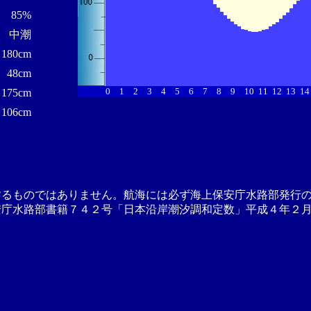
85%
中潮
180cm
48cm
0
1
2
3
4
5
6
7
8
9
10
11
12
13
14
175cm
106cm
するものではありません。航海には必ず海上保安庁水路部発行
安庁水路部書籍７４２号「日本沿岸潮汐調和定数」平成４年２