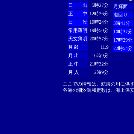
日 出
5時27分
月輝面
正 中
12時26分
潮回り
日 没
19時24分
3時41分
常用薄明
19時50分
10時37分
天文薄明
20時57分
17時29分
月 齢
11.9
22時54分
月 出
16時9分
正 中
21時32分
月 入
2時9分
ここでの情報は、航海の用に供
各港の潮汐調和定数は、海上保