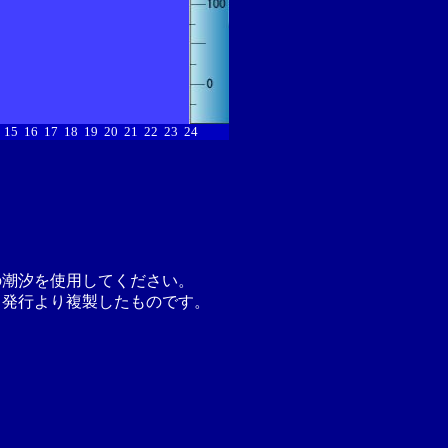
15
16
17
18
19
20
21
22
23
24
の潮汐を使用してください。
月発行より複製したものです。