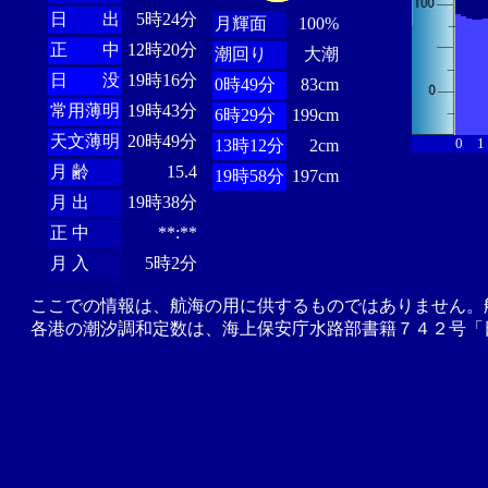
日 出
5時24分
月輝面
100%
正 中
12時20分
潮回り
大潮
日 没
19時16分
0時49分
83cm
常用薄明
19時43分
6時29分
199cm
天文薄明
20時49分
0
1
13時12分
2cm
月 齢
15.4
19時58分
197cm
月 出
19時38分
正 中
**:**
月 入
5時2分
ここでの情報は、航海の用に供するものではありません。
各港の潮汐調和定数は、海上保安庁水路部書籍７４２号「