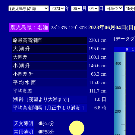
年
月
日
鹿児島県：名瀬
2023年06月04日(日
28ﾟ23'N 129ﾟ30'E
[
データダ
略最高高潮面
230.1 cm
大 潮 升
195.0 cm
0
1
大潮差
160.1 cm
小 潮 升
146.6 cm
小潮差 升
63.3 cm
平 均 水 面
115.0 cm
平均潮差
111.7 cm
潮 齢［朔望より大潮まで］
1.0 日
平均高潮間隔［月正中より満潮 ］
6.8 時
天文薄明
3時52分
常用薄明
4時58分