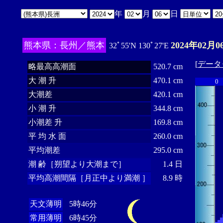
年
月
日
熊本県：長州／熊本
2024年02月0
32ﾟ55'N 130ﾟ27'E
[
データ
略最高高潮面
520.7 cm
大 潮 升
470.1 cm
0
大潮差
420.1 cm
小 潮 升
344.8 cm
小潮差 升
169.8 cm
平 均 水 面
260.0 cm
平均潮差
295.0 cm
潮 齢［朔望より大潮まで］
1.4 日
平均高潮間隔［月正中より満潮 ］
8.9 時
天文薄明
5時46分
常用薄明
6時45分