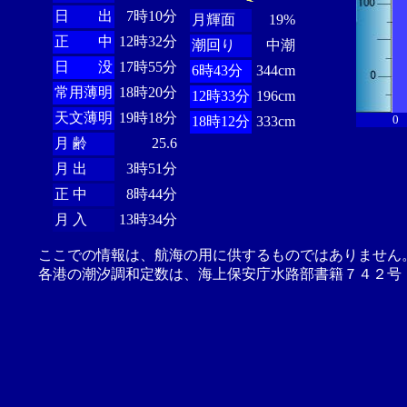
日 出
7時10分
月輝面
19%
正 中
12時32分
潮回り
中潮
日 没
17時55分
6時43分
344cm
常用薄明
18時20分
12時33分
196cm
天文薄明
19時18分
0
18時12分
333cm
月 齢
25.6
月 出
3時51分
正 中
8時44分
月 入
13時34分
ここでの情報は、航海の用に供するものではありません
各港の潮汐調和定数は、海上保安庁水路部書籍７４２号