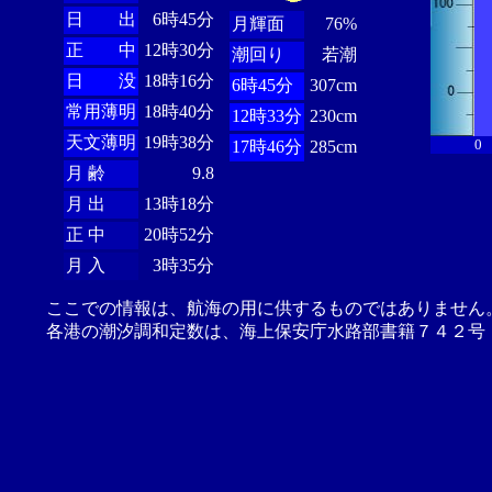
日 出
6時45分
月輝面
76%
正 中
12時30分
潮回り
若潮
日 没
18時16分
6時45分
307cm
常用薄明
18時40分
12時33分
230cm
天文薄明
19時38分
0
17時46分
285cm
月 齢
9.8
月 出
13時18分
正 中
20時52分
月 入
3時35分
ここでの情報は、航海の用に供するものではありません
各港の潮汐調和定数は、海上保安庁水路部書籍７４２号