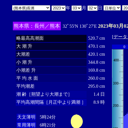
年
月
日
熊本県：長州／熊本
2023年03月0
32ﾟ55'N 130ﾟ27'E
[
データ
略最高高潮面
520.7 cm
大 潮 升
470.1 cm
0
大潮差
420.1 cm
小 潮 升
344.8 cm
小潮差 升
169.8 cm
平 均 水 面
260.0 cm
平均潮差
295.0 cm
潮 齢［朔望より大潮まで］
1.4 日
平均高潮間隔［月正中より満潮 ］
8.9 時
天文薄明
5時24分
常用薄明
6時21分