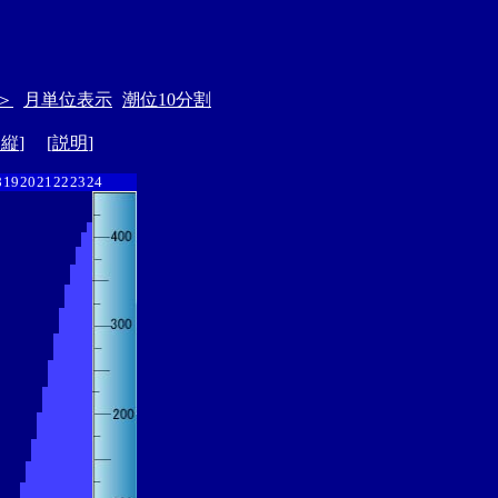
＞
月単位表示
潮位10分割
ド縦
] [
説明
]
8
19
20
21
22
23
24