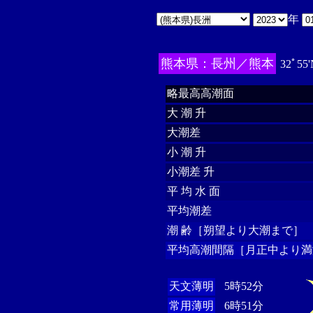
年
熊本県：長州／熊本
32ﾟ55'
略最高高潮面
大 潮 升
大潮差
小 潮 升
小潮差 升
平 均 水 面
平均潮差
潮 齢［朔望より大潮まで］
平均高潮間隔［月正中より満
天文薄明
5時52分
常用薄明
6時51分