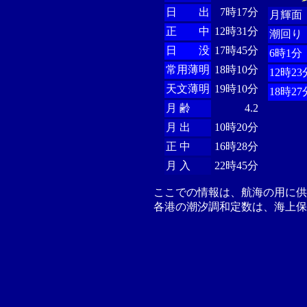
日 出
7時17分
月輝面
正 中
12時31分
潮回り
日 没
17時45分
6時1分
常用薄明
18時10分
12時23
天文薄明
19時10分
18時27
月 齢
4.2
月 出
10時20分
正 中
16時28分
月 入
22時45分
ここでの情報は、航海の用に
各港の潮汐調和定数は、海上保