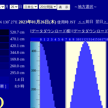
月
日
～
地方選択
～
2023年01月26日(木)
＜＜
前日
翌日
＞
N 130ﾟ27'E
使用時 JST
[
データダウンロード横
] [
データダウンロー
520.7 cm
470.1 cm
0
1
2
3
4
5
6
7
8
9
10
11
12
13
14
15
16
17
1
420.1 cm
344.8 cm
169.8 cm
260.0 cm
295.0 cm
1.4 日
潮 ］
8.9 時