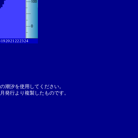
8
19
20
21
22
23
24
の潮汐を使用してください。
月発行より複製したものです。