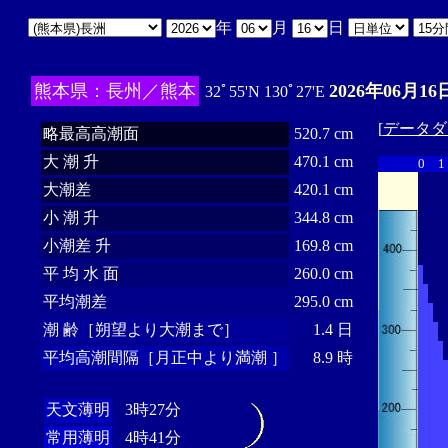
年
月
日
熊本県：長州／熊本
2026年06月16
32ﾟ55'N 130ﾟ27'E
[
データダ
略最高高潮面
520.7 cm
大 潮 升
470.1 cm
0
1
大潮差
420.1 cm
小 潮 升
344.8 cm
小潮差 升
169.8 cm
平 均 水 面
260.0 cm
平均潮差
295.0 cm
潮 齢［朔望より大潮まで］
1.4 日
平均高潮間隔［月正中より満潮 ］
8.9 時
天文薄明
3時27分
常用薄明
4時41分