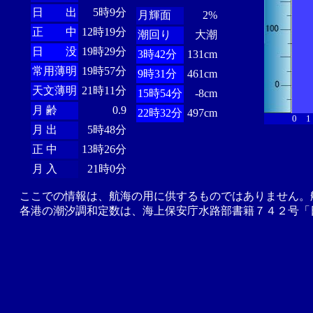
日 出
5時9分
月輝面
2%
正 中
12時19分
潮回り
大潮
日 没
19時29分
3時42分
131cm
常用薄明
19時57分
9時31分
461cm
天文薄明
21時11分
15時54分
-8cm
月 齢
0.9
22時32分
497cm
0
1
月 出
5時48分
正 中
13時26分
月 入
21時0分
ここでの情報は、航海の用に供するものではありません。
各港の潮汐調和定数は、海上保安庁水路部書籍７４２号「