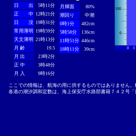
日 出
5時11分
月輝面
80%
正 中
12時21分
潮回り
中潮
日 没
19時31分
0時1分
482cm
常用薄明
19時59分
5時58分
136cm
天文薄明
21時13分
11時51分
446cm
月 齢
19.5
0
1
18時11分
39cm
月 出
23時2分
正 中
3時48分
月 入
9時16分
ここでの情報は、航海の用に供するものではありません。
各港の潮汐調和定数は、海上保安庁水路部書籍７４２号「