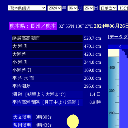
年
月
日
熊本県：長州／熊本
2024年06月26
32ﾟ55'N 130ﾟ27'E
[
データダ
略最高高潮面
520.7 cm
大 潮 升
470.1 cm
0
1
大潮差
420.1 cm
小 潮 升
344.8 cm
小潮差 升
169.8 cm
平 均 水 面
260.0 cm
平均潮差
295.0 cm
潮 齢［朔望より大潮まで］
1.4 日
平均高潮間隔［月正中より満潮 ］
8.9 時
天文薄明
3時30分
常用薄明
4時43分