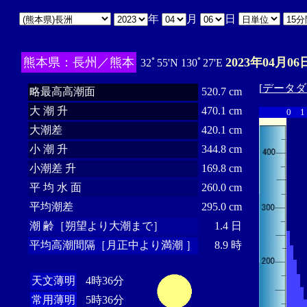
年
月
日
熊本県：長州／熊本
2023年04月06
32ﾟ55'N 130ﾟ27'E
[
データダ
略最高高潮面
520.7 cm
大 潮 升
470.1 cm
0
1
大潮差
420.1 cm
小 潮 升
344.8 cm
小潮差 升
169.8 cm
平 均 水 面
260.0 cm
平均潮差
295.0 cm
潮 齢［朔望より大潮まで］
1.4 日
平均高潮間隔［月正中より満潮 ］
8.9 時
天文薄明
4時36分
常用薄明
5時36分