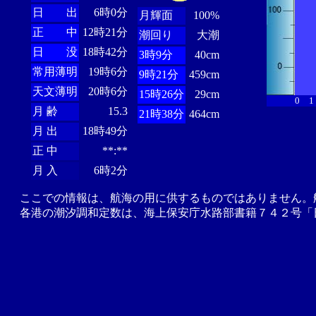
日 出
6時0分
月輝面
100%
正 中
12時21分
潮回り
大潮
日 没
18時42分
3時9分
40cm
常用薄明
19時6分
9時21分
459cm
天文薄明
20時6分
15時26分
29cm
0
1
月 齢
15.3
21時38分
464cm
月 出
18時49分
正 中
**:**
月 入
6時2分
ここでの情報は、航海の用に供するものではありません。
各港の潮汐調和定数は、海上保安庁水路部書籍７４２号「