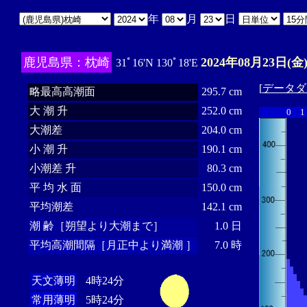
年
月
日
鹿児島県：枕崎
2024年08月23日(金
31ﾟ16'N 130ﾟ18'E
[
データダ
略最高高潮面
295.7 cm
大 潮 升
252.0 cm
0
1
大潮差
204.0 cm
小 潮 升
190.1 cm
小潮差 升
80.3 cm
平 均 水 面
150.0 cm
平均潮差
142.1 cm
潮 齢［朔望より大潮まで］
1.0 日
平均高潮間隔［月正中より満潮 ］
7.0 時
天文薄明
4時24分
常用薄明
5時24分