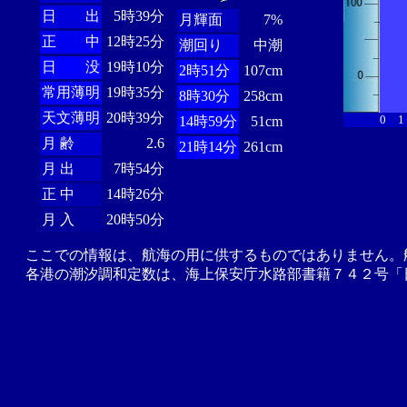
日 出
5時39分
月輝面
7%
正 中
12時25分
潮回り
中潮
日 没
19時10分
2時51分
107cm
常用薄明
19時35分
8時30分
258cm
天文薄明
20時39分
0
1
14時59分
51cm
月 齢
2.6
21時14分
261cm
月 出
7時54分
正 中
14時26分
月 入
20時50分
ここでの情報は、航海の用に供するものではありません。
各港の潮汐調和定数は、海上保安庁水路部書籍７４２号「