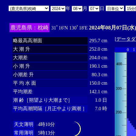
年
月
日
鹿児島県：枕崎
2024年08月07日(水
31ﾟ16'N 130ﾟ18'E
[
データダ
略最高高潮面
295.7 cm
大 潮 升
252.0 cm
0
1
大潮差
204.0 cm
小 潮 升
190.1 cm
小潮差 升
80.3 cm
平 均 水 面
150.0 cm
平均潮差
142.1 cm
潮 齢［朔望より大潮まで］
1.0 日
平均高潮間隔［月正中より満潮 ］
7.0 時
天文薄明
4時10分
常用薄明
5時13分