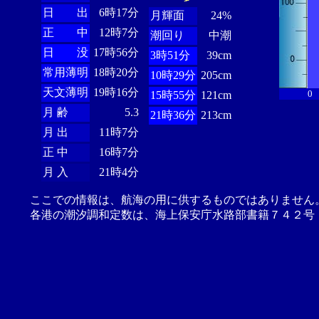
日 出
6時17分
月輝面
24%
正 中
12時7分
潮回り
中潮
日 没
17時56分
3時51分
39cm
常用薄明
18時20分
10時29分
205cm
天文薄明
19時16分
0
15時55分
121cm
月 齢
5.3
21時36分
213cm
月 出
11時7分
正 中
16時7分
月 入
21時4分
ここでの情報は、航海の用に供するものではありません
各港の潮汐調和定数は、海上保安庁水路部書籍７４２号