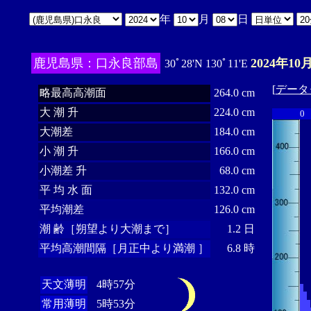
年
月
日
鹿児島県：口永良部島
2024年10
30ﾟ28'N 130ﾟ11'E
[
データ
略最高高潮面
264.0 cm
大 潮 升
224.0 cm
0
大潮差
184.0 cm
小 潮 升
166.0 cm
小潮差 升
68.0 cm
平 均 水 面
132.0 cm
平均潮差
126.0 cm
潮 齢［朔望より大潮まで］
1.2 日
平均高潮間隔［月正中より満潮 ］
6.8 時
天文薄明
4時57分
常用薄明
5時53分