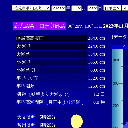
年
月
日
鹿児島県：口永良部島
2023年11
30ﾟ28'N 130ﾟ11'E
[
データ
略最高高潮面
264.0 cm
大 潮 升
224.0 cm
0
大潮差
184.0 cm
小 潮 升
166.0 cm
小潮差 升
68.0 cm
平 均 水 面
132.0 cm
平均潮差
126.0 cm
潮 齢［朔望より大潮まで］
1.2 日
平均高潮間隔［月正中より満潮 ］
6.8 時
天文薄明
5時28分
常用薄明
6時26分