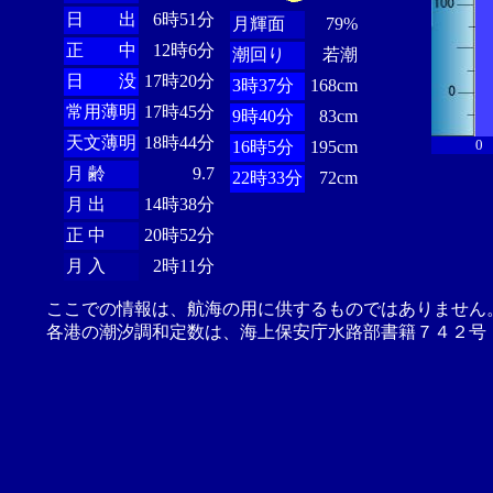
日 出
6時51分
月輝面
79%
正 中
12時6分
潮回り
若潮
日 没
17時20分
3時37分
168cm
常用薄明
17時45分
9時40分
83cm
天文薄明
18時44分
0
16時5分
195cm
月 齢
9.7
22時33分
72cm
月 出
14時38分
正 中
20時52分
月 入
2時11分
ここでの情報は、航海の用に供するものではありません
各港の潮汐調和定数は、海上保安庁水路部書籍７４２号