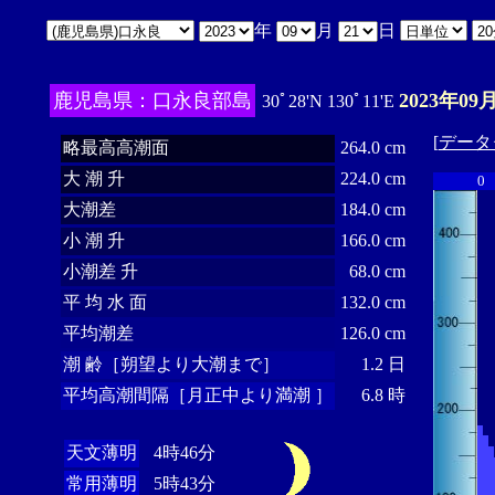
年
月
日
鹿児島県：口永良部島
2023年09
30ﾟ28'N 130ﾟ11'E
[
データ
略最高高潮面
264.0 cm
大 潮 升
224.0 cm
0
大潮差
184.0 cm
小 潮 升
166.0 cm
小潮差 升
68.0 cm
平 均 水 面
132.0 cm
平均潮差
126.0 cm
潮 齢［朔望より大潮まで］
1.2 日
平均高潮間隔［月正中より満潮 ］
6.8 時
天文薄明
4時46分
常用薄明
5時43分