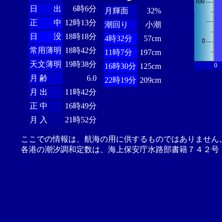
日 出
6時6分
月輝面
32%
正 中
12時13分
潮回り
小潮
日 没
18時18分
4時32分
57cm
常用薄明
18時42分
11時7分
197cm
天文薄明
19時38分
0
16時30分
125cm
月 齢
6.0
22時19分
209cm
月 出
11時42分
正 中
16時49分
月 入
21時52分
ここでの情報は、航海の用に供するものではありません
各港の潮汐調和定数は、海上保安庁水路部書籍７４２号