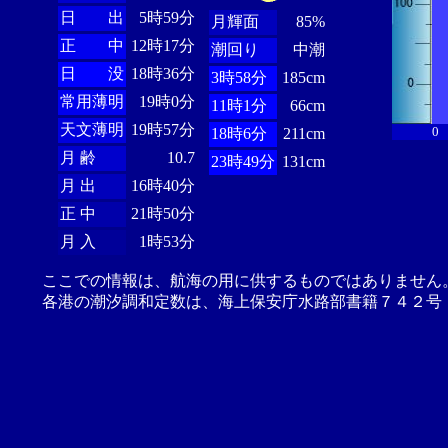
日 出
5時59分
月輝面
85%
正 中
12時17分
潮回り
中潮
日 没
18時36分
3時58分
185cm
常用薄明
19時0分
11時1分
66cm
天文薄明
19時57分
0
18時6分
211cm
月 齢
10.7
23時49分
131cm
月 出
16時40分
正 中
21時50分
月 入
1時53分
ここでの情報は、航海の用に供するものではありません
各港の潮汐調和定数は、海上保安庁水路部書籍７４２号