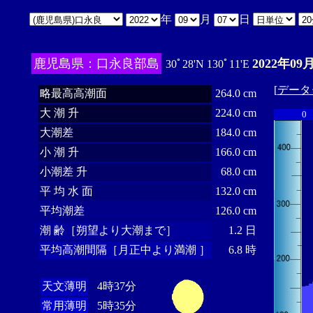
年
月
日
鹿児島県：口永良部島
2022年09
30ﾟ28'N 130ﾟ11'E
[
データ
略最高高潮面
264.0 cm
大 潮 升
224.0 cm
0
大潮差
184.0 cm
小 潮 升
166.0 cm
小潮差 升
68.0 cm
平 均 水 面
132.0 cm
平均潮差
126.0 cm
潮 齢［朔望より大潮まで］
1.2 日
平均高潮間隔［月正中より満潮 ］
6.8 時
天文薄明
4時37分
常用薄明
5時35分