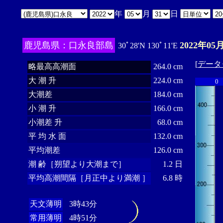
年
月
日
鹿児島県：口永良部島
2022年05
30ﾟ28'N 130ﾟ11'E
[
データ
略最高高潮面
264.0 cm
大 潮 升
224.0 cm
0
大潮差
184.0 cm
小 潮 升
166.0 cm
小潮差 升
68.0 cm
平 均 水 面
132.0 cm
平均潮差
126.0 cm
潮 齢［朔望より大潮まで］
1.2 日
平均高潮間隔［月正中より満潮 ］
6.8 時
天文薄明
3時43分
常用薄明
4時51分