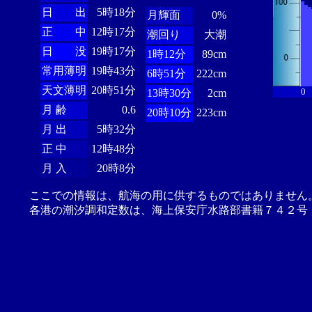
日 出
5時18分
月輝面
0%
正 中
12時17分
潮回り
大潮
日 没
19時17分
1時12分
89cm
常用薄明
19時43分
6時51分
222cm
天文薄明
20時51分
0
13時30分
2cm
月 齢
0.6
20時10分
223cm
月 出
5時32分
正 中
12時48分
月 入
20時8分
ここでの情報は、航海の用に供するものではありません
各港の潮汐調和定数は、海上保安庁水路部書籍７４２号