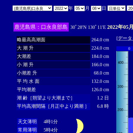
年
月
日
鹿児島県：口永良部島
2022年05
30ﾟ28'N 130ﾟ11'E
[
データ
略最高高潮面
264.0 cm
大 潮 升
224.0 cm
0
大潮差
184.0 cm
小 潮 升
166.0 cm
小潮差 升
68.0 cm
平 均 水 面
132.0 cm
平均潮差
126.0 cm
潮 齢［朔望より大潮まで］
1.2 日
平均高潮間隔［月正中より満潮 ］
6.8 時
天文薄明
4時1分
常用薄明
5時4分