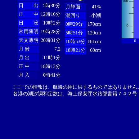
日 出
5時30分
月輝面
41%
正 中
12時16分
潮回り
小潮
日 没
19時2分
0時29分
170cm
常用薄明
19時28分
5時51分
129cm
天文薄明
20時31分
0
10時53分
161cm
月 齢
7.2
18時21分
60cm
月 出
11時1分
正 中
18時13分
月 入
0時41分
ここでの情報は、航海の用に供するものではありません
各港の潮汐調和定数は、海上保安庁水路部書籍７４２号