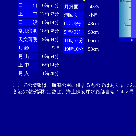
日 出
6時51分
月輝面
48%
正 中
12時32分
潮回り
小潮
日 没
18時14分
0時29分
148cm
常用薄明
18時38分
5時49分
98cm
天文薄明
19時34分
0
11時52分
166cm
月 齢
22.8
19時10分
53cm
月 出
0時54分
正 中
6時14分
月 入
11時28分
ここでの情報は、航海の用に供するものではありません
各港の潮汐調和定数は、海上保安庁水路部書籍７４２号