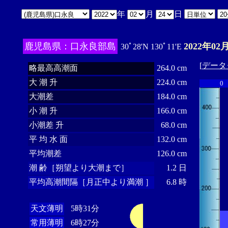
年
月
日
鹿児島県：口永良部島
2022年02
30ﾟ28'N 130ﾟ11'E
[
データ
略最高高潮面
264.0 cm
大 潮 升
224.0 cm
0
大潮差
184.0 cm
小 潮 升
166.0 cm
小潮差 升
68.0 cm
平 均 水 面
132.0 cm
平均潮差
126.0 cm
潮 齢［朔望より大潮まで］
1.2 日
平均高潮間隔［月正中より満潮 ］
6.8 時
天文薄明
5時31分
常用薄明
6時27分