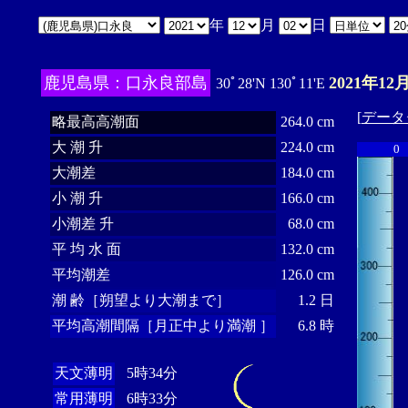
年
月
日
鹿児島県：口永良部島
2021年12
30ﾟ28'N 130ﾟ11'E
[
データ
略最高高潮面
264.0 cm
大 潮 升
224.0 cm
0
大潮差
184.0 cm
小 潮 升
166.0 cm
小潮差 升
68.0 cm
平 均 水 面
132.0 cm
平均潮差
126.0 cm
潮 齢［朔望より大潮まで］
1.2 日
平均高潮間隔［月正中より満潮 ］
6.8 時
天文薄明
5時34分
常用薄明
6時33分