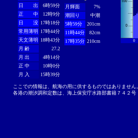
日 出
6時59分
月輝面
7%
正 中
12時9分
潮回り
中潮
日 没
17時18分
5時59分
201cm
常用薄明
17時44分
11時44分
82cm
天文薄明
18時43分
0
17時35分
210cm
月 齢
27.2
月 出
4時14分
正 中
10時0分
月 入
15時39分
ここでの情報は、航海の用に供するものではありません
各港の潮汐調和定数は、海上保安庁水路部書籍７４２号