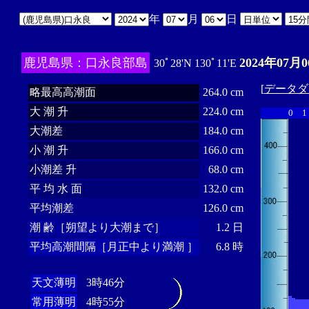
年
月
日
鹿児島県：口永良部島
2024年07月0
30ﾟ28'N 130ﾟ11'E
[
データダ
略最高高潮面
264.0 cm
大 潮 升
224.0 cm
0
1
大潮差
184.0 cm
小 潮 升
166.0 cm
小潮差 升
68.0 cm
平 均 水 面
132.0 cm
平均潮差
126.0 cm
潮 齢［朔望より大潮まで］
1.2 日
平均高潮間隔［月正中より満潮 ］
6.8 時
天文薄明
3時46分
常用薄明
4時55分