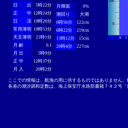
日 出
5時22分
月輝面
0%
正 中
12時24分
潮回り
大潮
日 没
19時26分
0時56分
122cm
常用薄明
19時53分
6時22分
219cm
天文薄明
21時1分
0
1
13時12分
15cm
月 齢
0.1
20時4分
227cm
月 出
5時9分
正 中
12時37分
月 入
20時2分
ここでの情報は、航海の用に供するものではありません。
各港の潮汐調和定数は、海上保安庁水路部書籍７４２号「