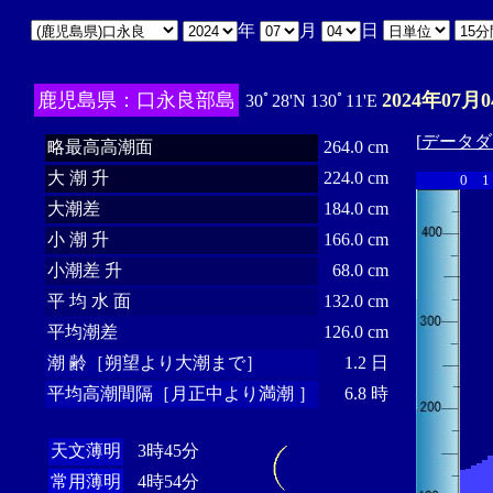
年
月
日
鹿児島県：口永良部島
2024年07月0
30ﾟ28'N 130ﾟ11'E
[
データダ
略最高高潮面
264.0 cm
大 潮 升
224.0 cm
0
1
大潮差
184.0 cm
小 潮 升
166.0 cm
小潮差 升
68.0 cm
平 均 水 面
132.0 cm
平均潮差
126.0 cm
潮 齢［朔望より大潮まで］
1.2 日
平均高潮間隔［月正中より満潮 ］
6.8 時
天文薄明
3時45分
常用薄明
4時54分