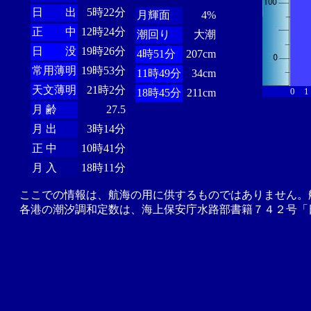
日 出
5時22分
月輝面
4%
正 中
12時24分
潮回り
大潮
日 没
19時26分
4時51分
207cm
常用薄明
19時53分
11時49分
34cm
天文薄明
21時2分
0
1
18時45分
211cm
月 齢
27.5
月 出
3時14分
正 中
10時41分
月 入
18時11分
ここでの情報は、航海の用に供するものではありません。
各港の潮汐調和定数は、海上保安庁水路部書籍７４２号「