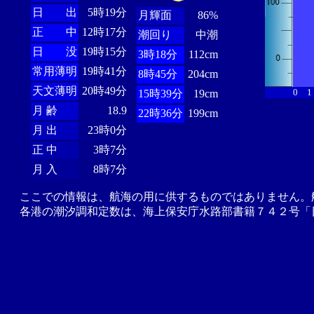
日 出
5時19分
月輝面
86%
正 中
12時17分
潮回り
中潮
日 没
19時15分
3時18分
112cm
常用薄明
19時41分
8時45分
204cm
天文薄明
20時49分
0
1
15時39分
19cm
月 齢
18.9
22時36分
199cm
月 出
23時0分
正 中
3時7分
月 入
8時7分
ここでの情報は、航海の用に供するものではありません。
各港の潮汐調和定数は、海上保安庁水路部書籍７４２号「