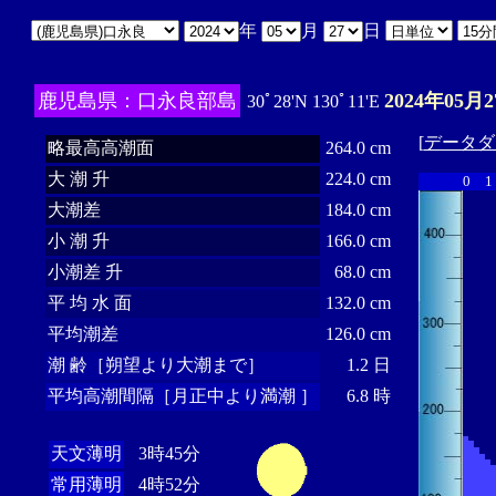
年
月
日
鹿児島県：口永良部島
2024年05月2
30ﾟ28'N 130ﾟ11'E
[
データダ
略最高高潮面
264.0 cm
大 潮 升
224.0 cm
0
1
大潮差
184.0 cm
小 潮 升
166.0 cm
小潮差 升
68.0 cm
平 均 水 面
132.0 cm
平均潮差
126.0 cm
潮 齢［朔望より大潮まで］
1.2 日
平均高潮間隔［月正中より満潮 ］
6.8 時
天文薄明
3時45分
常用薄明
4時52分