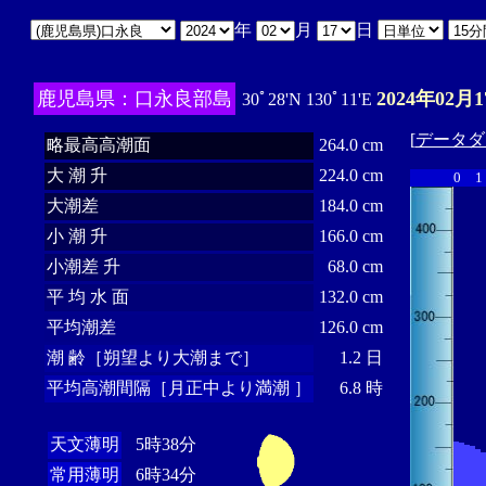
年
月
日
鹿児島県：口永良部島
2024年02月1
30ﾟ28'N 130ﾟ11'E
[
データダ
略最高高潮面
264.0 cm
大 潮 升
224.0 cm
0
1
大潮差
184.0 cm
小 潮 升
166.0 cm
小潮差 升
68.0 cm
平 均 水 面
132.0 cm
平均潮差
126.0 cm
潮 齢［朔望より大潮まで］
1.2 日
平均高潮間隔［月正中より満潮 ］
6.8 時
天文薄明
5時38分
常用薄明
6時34分