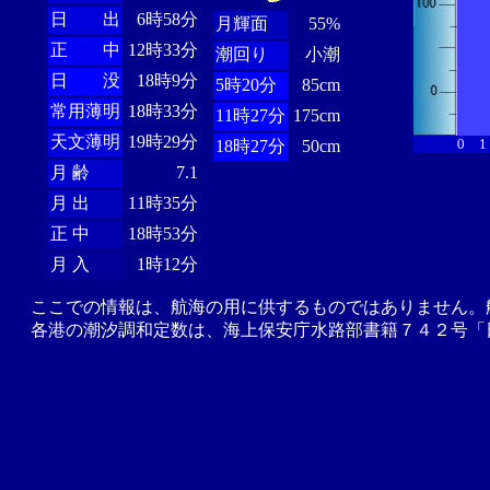
日 出
6時58分
月輝面
55%
正 中
12時33分
潮回り
小潮
日 没
18時9分
5時20分
85cm
常用薄明
18時33分
11時27分
175cm
天文薄明
19時29分
0
1
18時27分
50cm
月 齢
7.1
月 出
11時35分
正 中
18時53分
月 入
1時12分
ここでの情報は、航海の用に供するものではありません。
各港の潮汐調和定数は、海上保安庁水路部書籍７４２号「