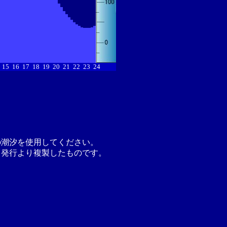
15
16
17
18
19
20
21
22
23
24
の潮汐を使用してください。
月発行より複製したものです。