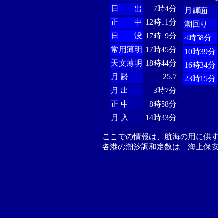
日 出
7時4分
月輝面
正 中
12時11分
潮回り
日 没
17時19分
4時58分
常用薄明
17時45分
10時39分
天文薄明
18時44分
16時34分
月 齢
25.7
23時15分
月 出
3時7分
正 中
8時58分
月 入
14時33分
ここでの情報は、航海の用に供
各港の潮汐調和定数は、海上保