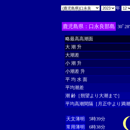
年
鹿児島県：口永良部島
30ﾟ28
略最高高潮面
大 潮 升
大潮差
小 潮 升
小潮差 升
平 均 水 面
平均潮差
潮 齢［朔望より大潮まで］
平均高潮間隔［月正中より満潮
天文薄明
5時39分
常用薄明
6時38分