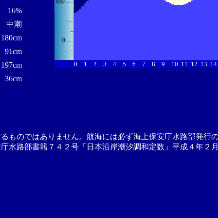
16%
中潮
180cm
91cm
0
1
2
3
4
5
6
7
8
9
10
11
12
13
14
197cm
36cm
するものではありません。航海には必ず海上保安庁水路部発行
安庁水路部書籍７４２号「日本沿岸潮汐調和定数」平成４年２