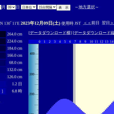
月
日
～
地方選択
～
2023年12月09日(土)
＜＜
前日
翌日
＞
'N 130ﾟ11'E
使用時 JST
[
データダウンロード横
] [
データダウンロード
264.0 cm
224.0 cm
0
1
2
3
4
5
6
7
8
9
10
11
12
13
14
184.0 cm
166.0 cm
68.0 cm
132.0 cm
126.0 cm
1.2 日
 ］
6.8 時