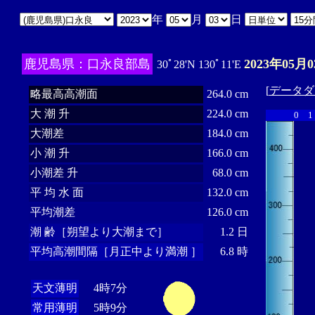
年
月
日
鹿児島県：口永良部島
2023年05月0
30ﾟ28'N 130ﾟ11'E
[
データダ
略最高高潮面
264.0 cm
大 潮 升
224.0 cm
0
1
大潮差
184.0 cm
小 潮 升
166.0 cm
小潮差 升
68.0 cm
平 均 水 面
132.0 cm
平均潮差
126.0 cm
潮 齢［朔望より大潮まで］
1.2 日
平均高潮間隔［月正中より満潮 ］
6.8 時
天文薄明
4時7分
常用薄明
5時9分