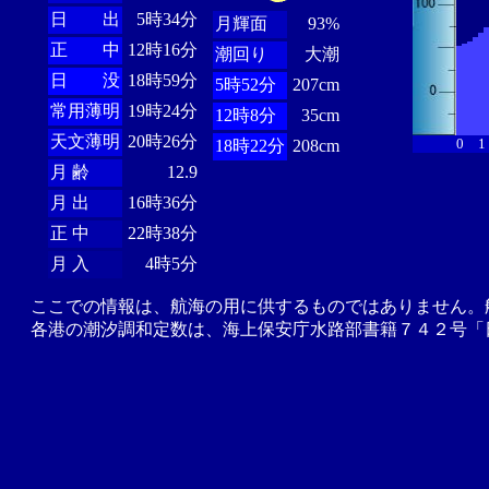
日 出
5時34分
月輝面
93%
正 中
12時16分
潮回り
大潮
日 没
18時59分
5時52分
207cm
常用薄明
19時24分
12時8分
35cm
天文薄明
20時26分
0
1
18時22分
208cm
月 齢
12.9
月 出
16時36分
正 中
22時38分
月 入
4時5分
ここでの情報は、航海の用に供するものではありません。
各港の潮汐調和定数は、海上保安庁水路部書籍７４２号「